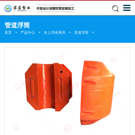
管道浮筒
首页
>
产品中心
>
水上浮体系列
>
管道浮筒
>