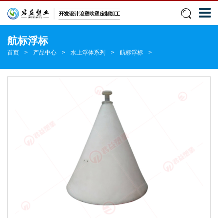
航标浮标
首页
>
产品中心
>
水上浮体系列
>
航标浮标
>