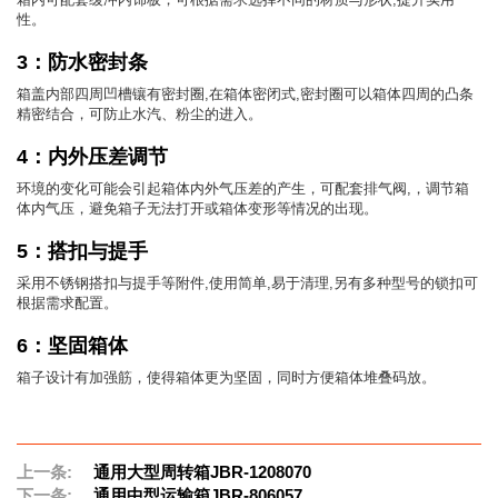
性。
3：防水密封条
箱盖内部四周凹槽镶有密封圈,在箱体密闭式,密封圈可以箱体四周的凸条
精密结合，可防止水汽、粉尘的进入。
4：内外压差调节
环境的变化可能会引起箱体内外气压差的产生，可配套排气阀,，调节箱
体内气压，避免箱子无法打开或箱体变形等情况的出现。
5：搭扣与提手
采用不锈钢搭扣与提手等附件,使用简单,易于清理,另有多种型号的锁扣可
根据需求配置。
6：坚固箱体
箱子设计有加强筋，使得箱体更为坚固，同时方便箱体堆叠码放。
上一条:
通用大型周转箱JBR-1208070
下一条:
通用中型运输箱JBR-806057