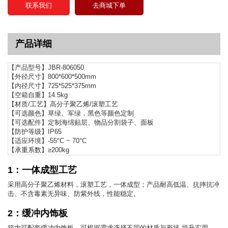
联系我们
去商城下单
产品详细
【产品型号】JBR-806050
【外径尺寸】800*600*500mm
【内径尺寸】725*525*375mm
【空箱自重】14.5kg
【材质/工艺】高分子聚乙烯/滚塑工艺
【可选颜色】草绿、军绿，黑色等颜色定制
【可选配件】定制海绵贴层、物品分割袋子、面板
【防护等级】IP65
【适应环境】-55°C ~ 70°C
【承重系数】≥200kg
1：一体成型工艺
采用高分子聚乙烯材料，滚塑工艺，一体成型；产品耐高低温、抗摔抗冲
击、不含毒素无异味、防紫外线，性能稳定。
2：缓冲内饰板
箱内可配套缓冲内饰板，可根据需求选择不同的材质与形状,提升实用