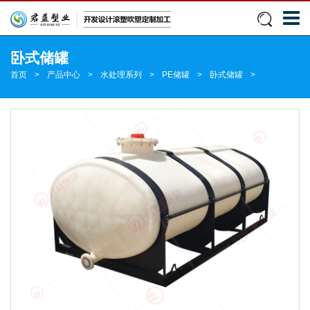
卧式储罐
首页
>
产品中心
>
水处理系列
>
PE储罐
>
卧式储罐
>