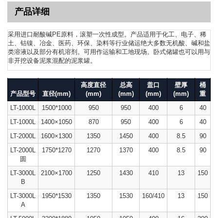
产品详细
采用进口耐酸碱PE原料，滚塑一次性成型。产品适用于化工、电子、稀
土、钴镍、冶金、医药、环保、染料等行业储运绝大多数无机酸、碱和盐
类溶液以及部分有机溶剂。可用作运输和工地现场。卧式储罐也可以用与
非开挖设备泥浆混配的泥浆罐。
高度直径
总高
盖口
壁厚
桶
产品型号
直径(mm)
(mm)
(mm)
(mm)
(mm)
重
LT-1000L
1500*1000
950
950
400
6
40
LT-1000L
1400×1050
870
950
400
6
40
LT-2000L
1600×1300
1350
1450
400
8.5
90
LT-2000L
1750*1270
1270
1370
400
8.5
90
圆
LT-3000L
2100×1700
1250
1430
410
13
150
B
LT-3000L
1950*1530
1350
1530
160/410
13
150
A