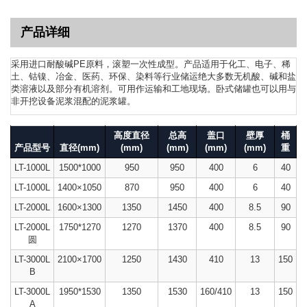
产品详细
采用进口耐酸碱PE原料，滚塑一次性成型。产品适用于化工、电子、稀
土、钴镍、冶金、医药、环保、染料等行业储运绝大多数无机酸、碱和盐
类溶液以及部分有机溶剂。可用作运输和工地现场。卧式储罐也可以用与
非开挖设备泥浆混配的泥浆罐。
高度直径
总高
盖口
壁厚
桶
产品型号
直径(mm)
(mm)
(mm)
(mm)
(mm)
重
LT-1000L
1500*1000
950
950
400
6
40
LT-1000L
1400×1050
870
950
400
6
40
LT-2000L
1600×1300
1350
1450
400
8.5
90
LT-2000L
1750*1270
1270
1370
400
8.5
90
圆
LT-3000L
2100×1700
1250
1430
410
13
150
B
LT-3000L
1950*1530
1350
1530
160/410
13
150
A