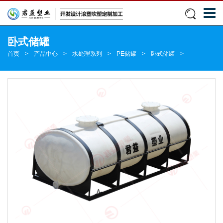
卧式储罐
首页
>
产品中心
>
水处理系列
>
PE储罐
>
卧式储罐
>